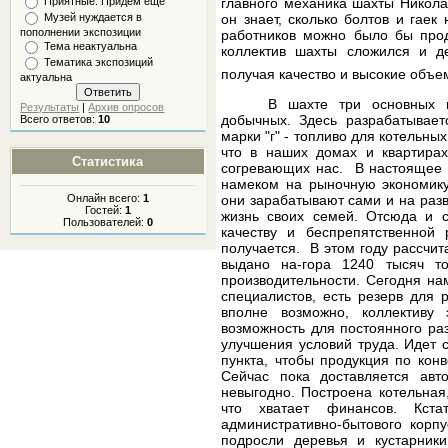
Приятные. Придем еще
главного механика шахты Никола
Музей нуждается в
он знает, сколько болтов и гаек
пополнении экспозиции
работников можно было бы прод
Тема неактуальна
коллектив шахты сложился и д
Тематика экспозиций
получая качество и высокие объе
актуальна
В шахте три основных п
Результаты
|
Архив опросов
добычных. Здесь разрабатывает
Всего ответов:
10
марки "г" - топливо для котельны
что в наших домах и квартирах 
Статистика
согревающих нас.
В настоящее в
намеком на рыночную экономику)
Онлайн всего:
1
они зарабатывают сами и на разв
Гостей:
1
жизнь своих семей. Отсюда и с
Пользователей:
0
качеству и беспрепятственной 
получается.
В этом году рассчит
выдано на-гора 1240 тысяч т
производительности. Сегодня на
специалистов, есть резерв для 
вполне возможно, коллективу 
возможность для постоянного ра
улучшения условий труда. Идет 
пункта, чтобы продукция по кон
Сейчас пока доставляется авт
невыгодно. Построена котельная,
что хватает финансов. Кста
административно-бытового корп
подросли деревья и кустарники