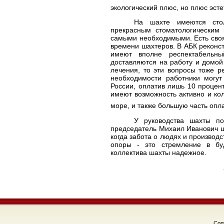
экологический плюс, но плюс эст
На шахте имеются стол
прекрасным стоматологическим 
самыми необходимыми. Есть своя
времени шахтеров. В АБК реконс
имеют вполне респектабельны
доставляются на работу и домой
лечения, то эти вопросы тоже р
необходимости работники могут
России, оплатив лишь 10 процент
имеют возможность активно и кол
море, и также большую часть опла
У руководства шахты п
председатель Михаил Иванович шут
когда забота о людях и производ
опоры - это стремление в буд
коллектива шахты надежное.
Cop