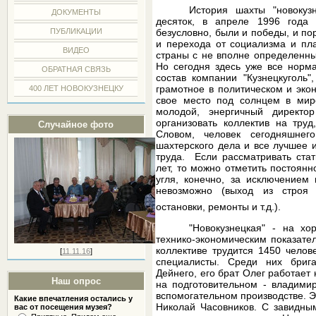
История шахты "новокуз
ДОКУМЕНТЫ
десяток, в апреле 1996 года 
ПУБЛИКАЦИИ
безусловно, были и победы, и по
и перехода от социализма и пл
ВИДЕО
страны с не вполне определенн
Но сегодня здесь уже все норм
ОБРАТНАЯ СВЯЗЬ
состав компании "Кузнецкуголь"
грамотное в политическом и эко
400 ЛЕТ НОВОКУЗНЕЦКУ
свое место под солнцем в мире
молодой, энергичный директо
организовать коллектив на тру
Случайное фото
Словом, человек сегодняшне
шахтерского дела и все лучшее 
труда.
Если рассматривать стат
лет, то можно отметить постоян
угля, конечно, за исключением 
невозможно (выход из строя 
остановки, ремонты и т.д.).
"Новокузнецкая" - на хо
технико-экономическим показате
коллективе трудится 1450 чело
[
11.11.16
]
специалисты. Среди них брига
Дейнего, его брат Олег работает 
Наш опрос
на подготовительном - владими
вспомогательном производстве. Э
Какие впечатления остались у
Николай Часовников. С завидны
вас от посещения музея?